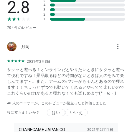
2.8
5
・大人気キャラクターなどのアミューズメント専用景品を獲り
4
3
たい
2
・ゲームセンターにない珍しい商品が欲しい
1
・オンラインクレーンゲーム(オンクレ)でクレーンゲームを遊
704
件のレビュー
びたい
・ゲームセンターにあるようなUFOキャッチャーを無料でお試
ししたい
more_vert
・話題のクレーンゲームをアプリで無料体験してみたい
月岡
・リアルなUFOキャッチャーを操作できるクレーンゲームアプ
リ探している
2021年2月3日
・アーケードで人気のクレーンゲームを練習したい
サクッと遊べる！オンラインだとやりたいときにサクッと遊べ
・SNSで話題のバラエティグッズ
て便利ですね！景品取るほどの時間がないときは人のをみて楽
・癒されること間違いなしのでかぬい
しんでます～。また、アームのパワーがちゃんとあるので獲れ
・超便利なおススメ家電
ます！！ちょっとずつでも動いてくれるとやってて楽しいので
・各種ゲーム関連
これくらいの力があると獲れなくても楽しめます(*・ω・)
・有名フィギュアを（おんくれ）（おしくれ）でGET！
・消耗品やケア用品などあると便利な日用品
46
人のユーザーが、このレビューが役立ったと評価しました
・インテリアやキッチン用品などの生活雑貨
・食品や便利グッズなど季節のおススメ商品
はい
いいえ
役に立ちましたか？
・家が好きな方
・在宅でお仕事の方
・推し活好き
CRANEGAME JAPAN CO.
2021年2月11日