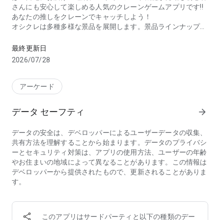
さんにも安心して楽しめる人気のクレーンゲームアプリです!!
あなたの推しをクレーンでキャッチしよう！
オシクレは多種多様な景品を展開します。景品ラインナップの
オンクレーオシクレ（おしくれ）ーはオリジナル推しアイテムや景
拡充であなたの推し活を応援します！
（UFOキャッチャー）をゲーム感覚で遊べてしまいます。
最終更新日
2026/07/28
■こんな方におすすめのオンラインクレーンゲームアプリ「オ
シクレ」■
・クレーンゲームが好き
アーケード
・無料アプリでクレーンゲームを体感してみたい
・クレーンゲームをいつでもどこでも練習したい
データ セーフティ
arrow_forward
・自宅や外出先でクレーンゲームを楽しみたい
・クレーンゲームが好きでよく遊んでいる
データの安全は、デベロッパーによるユーザーデータの収集、
・クレーンゲームをオンラインで練習したい
共有方法を理解することから始まります。データのプライバシ
・アプリでクレーンゲームを無料で遊びたい
ーとセキュリティ対策は、アプリの使用方法、ユーザーの年齢
・簡単に操作できるクレーンゲームが好き
やお住まいの地域によって異なることがあります。この情報は
・クレーンゲーム初心者でも練習を楽しめるアプリを探してい
デベロッパーから提供されたもので、更新されることがありま
る
す。
・動画リプレイを使って練習してクレーンゲームが上手くなり
たい
・本格的なクレーンゲームのアプリを探している
・無料で人気のクレーンゲームを楽しみたい
このアプリはサードパーティと以下の種類のデー