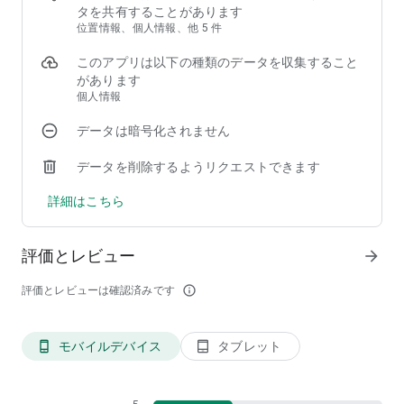
・クレーンゲーム初心者なので無料プレイ台で練習したい
タを共有することがあります
・ぬいぐるみやアイテムをクレーンゲームでゲットしたい
位置情報、個人情報、他 5 件
・初心者でも気軽に練習できるクレーンゲームを探している
・オンラインクレーンゲーム(オンクレ)でクレーンゲームを練
このアプリは以下の種類のデータを収集すること
習したい
があります
・ゲームセンターにあるようなクレーンゲームを無料でお試し
個人情報
したい
データは暗号化されません
・話題のクレーンゲームをアプリで無料体験してみたい
・アプリで簡単にクレーンゲームを練習したい
データを削除するようリクエストできます
・リアルなクレーンゲームを操作できるクレーンゲームアプリ
探している
詳細はこちら
・クレーンゲーム初心者なので無料プレイ台で練習したい
・自宅や外出先でクレーンゲームを楽しみたい
・UFOキャッチャーが好きでよく遊んでいる
評価とレビュー
arrow_forward
・クレーンゲームをオンラインで練習したい
・アプリでクレーンゲームを無料で遊びたい
評価とレビューは確認済みです
info_outline
・簡単に操作できるクレーンゲームが好き
・UFOキャッチャー初心者でも練習して楽しめるアプリを探し
ている
モバイルデバイス
タブレット
phone_android
tablet_android
・推しのアイテムが欲しい、推し活にハマっている
・フィギュアやキャラクターぬいぐるみが欲しい
・いつもタイトで時間がない
・無料で人気のUFOキャッチャーを楽しみたい