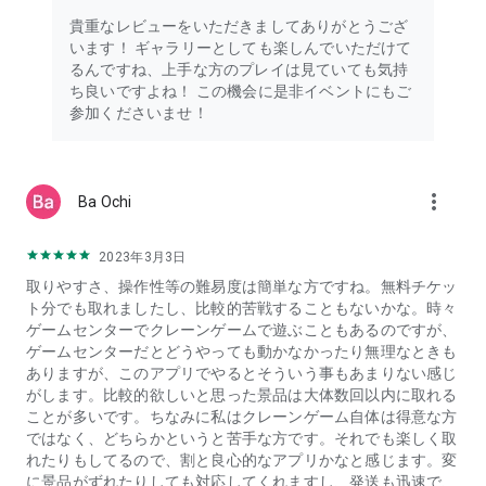
・おし好き
貴重なレビューをいただきましてありがとうござ
・くじ、ゲームなど好きな方
います！ ギャラリーとしても楽しんでいただけて
・遊び心を忘れられない方
るんですね、上手な方のプレイは見ていても気持
・食品・お菓子なども獲得したい方
ち良いですよね！ この機会に是非イベントにもご
・コインゲーム、ゲームセンター好き！
参加くださいませ！
などなど
more_vert
Ba Ochi
■オシクレって？■
オシクレは、いつでもどこでもアーケードで人気のクレーンゲ
ームやUFOキャッチャーが楽しめるオンラインクレーンゲーム
2023年3月3日
アプリ。
取りやすさ、操作性等の難易度は簡単な方ですね。無料チケッ
リアルなジャンプ系（集英社さん）アニメのフィギュア（鬼滅
ト分でも取れましたし、比較的苦戦することもないかな。時々
など）、ぬいぐるみ（アーニャなど）の人気キャラグッズ、雑
ゲームセンターでクレーンゲームで遊ぶこともあるのですが、
貨、おもちゃ、お菓子、食品など様々な人気 おすすめのアイ
ゲームセンターだとどうやっても動かなかったり無理なときも
テムが日々入荷します。
ありますが、このアプリでやるとそういう事もあまりない感じ
がします。比較的欲しいと思った景品は大体数回以内に取れる
・クレーンゲームのリアルな操作感を再現！
ことが多いです。ちなみに私はクレーンゲーム自体は得意な方
プレイ画面の映像は高性能カメラを使用。
ではなく、どちらかというと苦手な方です。それでも楽しく取
リアルタイムに配信、鮮明な画像でユーフォーキャッチャーの
れたりもしてるので、割と良心的なアプリかなと感じます。変
タイムラグも少なく操作性抜群です。直感的に操作でき、初め
に景品がずれたりしても対応してくれますし、発送も迅速で、