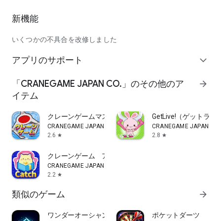
■推奨OS■
新機能
Android 5.0以上
※おんくれはなるべく最新バージョンでご利用ください
いくつかの不具合を改修しました
アプリのサポート
expand_more
■推奨通信環境■
LTE(4G)／Wi-Fi環境
「CRANEGAME JAPAN CO.」のその他のア
arrow_forward
※リアルタイムでの動画配信、アーム操作がございますので、
イテム
処理が重くなります。
安定した通信環境でのプレイを推奨いたします。
クレーンゲームマスター-クレマス-オンラインクレーン
GetLive!（ゲット
CRANEGAME JAPAN CO.
CRANEGAME JAPAN CO.
2.6
2.8
star
star
※UFOキャッチャーは、株式会社セガ・ゲームス(SEGA
Games Co., Ltd.)の登録商標です。
クレーンゲーム アイキャッチオンライン-iCatchオンク
CRANEGAME JAPAN CO.
2.2
star
類似のゲーム
arrow_forward
ワンダーオーシャン
ポケットダーツ