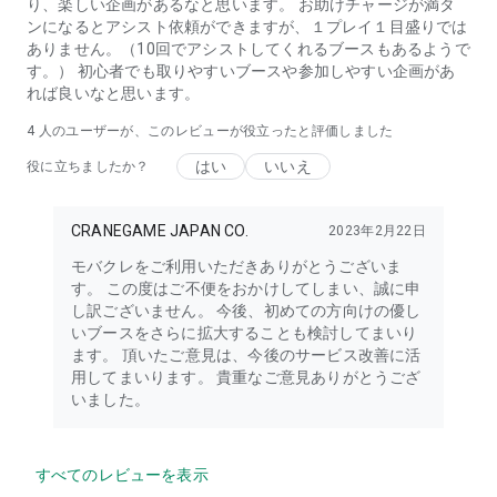
り、楽しい企画があるなと思います。 お助けチャージが満タ
す。
ンになるとアシスト依頼ができますが、１プレイ１目盛りでは
オンラインクレーンゲームアプリとご理解いただいた上、良好
ありません。（10回でアシストしてくれるブースもあるようで
なインターネット環境で本物のクレーンゲームをリアルにお楽
す。） 初心者でも取りやすいブースや参加しやすい企画があ
しみください。
れば良いなと思います。
下記リンクから利用規約に同意の上、ご利用ください。
4
人のユーザーが、このレビューが役立ったと評価しました
https://www.mobacure.com/terms
はい
いいえ
役に立ちましたか？
※複数アカウントの保持は原則禁止となります。
CRANEGAME JAPAN CO.
2023年2月22日
■オンラインクレーンゲーム オシクレ公式サイト■
https://www.mobacure.com
モバクレをご利用いただきありがとうございま
す。 この度はご不便をおかけしてしまい、誠に申
し訳ございません。 今後、初めての方向けの優し
■オンラインクレーンゲーム オシクレ公式Twitter■
いブースをさらに拡大することも検討してまいり
https://twitter.com/mobacure
ます。 頂いたご意見は、今後のサービス改善に活
用してまいります。 貴重なご意見ありがとうござ
いました。
■オンラインクレーンゲーム オシクレ公式YouTubeチャンネル
■
https://www.youtube.com/@user-xt8jk4rc5w
すべてのレビューを表示