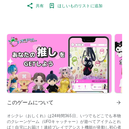
共有
ほしいものリストに追加
このゲームについて
arrow_forward
オシクレ（おしくれ）は24時間365日、いつでもどこでも本物
のクレーンゲーム（UFOキャッチャー）が遊べてアイテムとれ
ば！自宅にお届け！連続プレイでアシスト機能が発動し初心者