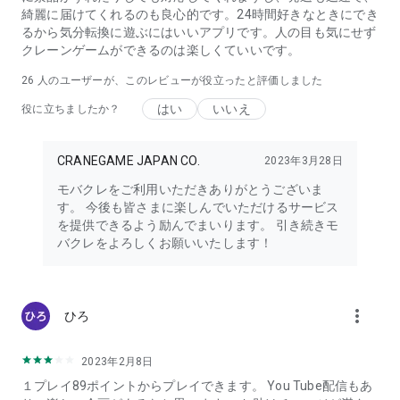
てでも簡単にオンラインクレーンゲームを楽しめます。
綺麗に届けてくれるのも良心的です。24時間好きなときにでき
るから気分転換に遊ぶにはいいアプリです。人の目も気にせず
クレーンゲームができるのは楽しくていいです。
■オンラインクレーンゲーム『オシクレ』の使い方■
１．クレーンゲームの種類やアイテムから遊びたいクレーンゲ
26
人のユーザーが、このレビューが役立ったと評価しました
ーム機を選ぼう！
はい
いいえ
２．欲しい商品を決めたらゲーム開始！
役に立ちましたか？
３．自分の順番がきたらプレイ画面に出てくるボタンで本物の
クレーンゲーム機を操作！
CRANEGAME JAPAN CO.
2023年3月28日
４．楽しみながらゲット！もし取れなくてもコンティニューで
連続プレイができるから安心！
モバクレをご利用いただきありがとうございま
５．獲得した後はご自宅へ配送！「無料配送キャンペーンをお
す。 今後も皆さまに楽しんでいただけるサービス
見逃しなく！」
を提供できるよう励んでまいります。 引き続きモ
６．ログインボーナスやイベントで無料プレイチケットやポイ
バクレをよろしくお願いいたします！
ントがトレル！
７．オンクレをとりあえず1度でも遊んで見たい方
８．おしくれでおしちゃおう！
more_vert
ひろ
■注意事項■
2023年2月8日
インターネット環境が不安定な場合、若干の動画の乱れやクレ
１プレイ89ポイントからプレイできます。 You Tube配信もあ
ーンゲーム機の操作にタイムラグが発生する可能性がございま