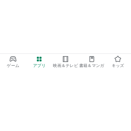
なします。
https://www.pochi-crane.com/terms
・通信環境が不安定な場所からの操作は、遅延等が生じる場合
がございます。
・複数アカウントの保持は原則禁止となります。
□推奨環境
Andoroid6.0以上
※おんくれはなるべく最新バージョンでご利用ください
ゲーム
アプリ
映画＆テレビ
書籍＆マンガ
キッズ
□通信環境
LTE(4G)／Wi-Fi環境
※リアルタイムでの動画配信、アーム操作がございますので、
処理が重くなります。
安定した通信環境でのプレイを推奨いたします。
Google Play
Play Pass
運営：SDエンターテイメント株式会社