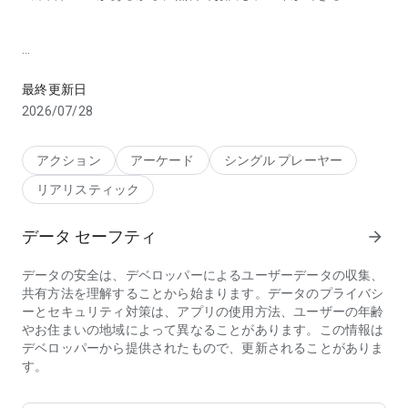
9のつく日はぽちくれの日！スマホで「くれーんげーむ」フィギュアや
◇◆定番の人気景品◆◇
最終更新日
1. アンパンマン ぬいぐるみ
2026/07/28
アンパンマン ふんわりスマイルぬいぐるみ
バイキンマン ふんわりスマイルぬいぐるみ
ドキンちゃん ふんわりスマイルぬいぐるみ
アクション
アーケード
シングル プレーヤー
リアリスティック
2. サンリオ お手玉
サンリオ お座りお手玉〜なつかしシリーズ〜
サンリオキャラクターズ お座りお手玉
データ セーフティ
arrow_forward
（ハローキティ、マイメロディ、ポムポムプリンなど）
データの安全は、デベロッパーによるユーザーデータの収集、
3. チェンソーマン 雑貨
共有方法を理解することから始まります。データのプライバシ
ポチタ フェイスポシェット
ーとセキュリティ対策は、アプリの使用方法、ユーザーの年齢
ポチタぬいぐるみＳ
やお住まいの地域によって異なることがあります。この情報は
パワー ひっかけフィギュア
デベロッパーから提供されたもので、更新されることがありま
す。
4. スタジオジブリ 雑貨
ジブリ マスキングテープ