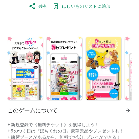
共有
ほしいものリストに追加
このゲームについて
arrow_forward
+ 新規登録で《無料チケット》を獲得しよう！
+ 9のつく日は『ぽちくれの日』豪華景品やプレゼントも！
+ 練習ブースがあるから、無料でお試しプレイができる！