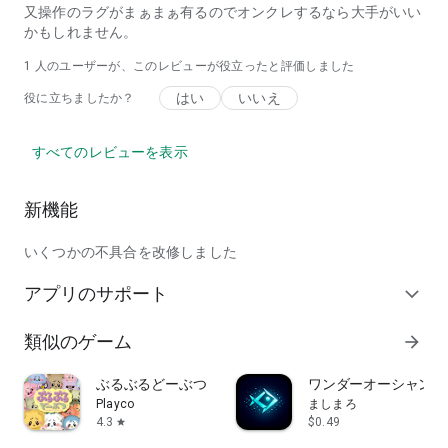
・げーむで暇つぶししたい方
又操作のラグがまぁまぁ有るのでオンクレするなら大手がいい
かもしれません。
1 人のユーザーが、このレビューが役立ったと評価しました
◆オンラインキャッチャーに関するよくあるご質問
はい
いいえ
役に立ちましたか？
・どうやって遊べますか？
すべてのレビューを表示
A.ぬいぐるみやフィギュア、キャラクターグッズ、食べ物な
ど、たくさんの景品の中からお好きな景品をお選びください。
定番の直取り、たこやきなど13種類の豊富な遊び方からもブー
新機能
スを選択できます。
『PLAY』を押すとゲーム開始。他の人がプレイ中の場合は順
いくつかの不具合を改修しました
番予約になります。
画面に出てくるボタンを操作すると、連動して本物のキャッチ
アプリのサポート
expand_more
ャーやアームが動きます。
類似のゲーム
arrow_forward
・プレイポイントはいくらですか？
ぶるぶるどーぶつ
ワンダーオーシャン
A.景品が獲得できるブースは120PP（およそ120円相当）か
Playco
ましまろ
らプレイ可能です。
4.3
$0.49
star