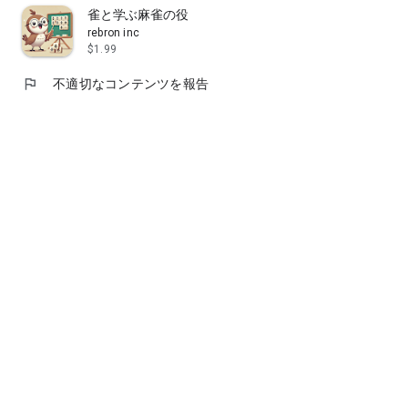
雀と学ぶ麻雀の役
・オンラインクレーンゲームは初めてですが楽しめますか？
rebron inc
$1.99
A.初心者の方でも無料でクレーンゲーム練習ができるFREE
flag
不適切なコンテンツを報告
ブースがございます。
□UFOキャッチャーぽちくれ 公式サイト
https://www.pochi-crane.com/
□UFOキャッチャーぽちくれ 公式ツイッター
https://twitter.com/PocrSd
※プレゼントキャンペーン実施中!!
□ゲームの注意事項
・ゲームを利用されると「ご利用規約」に同意されたものとみ