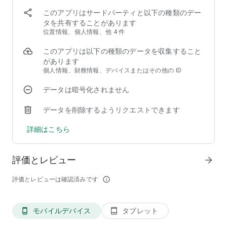
魔女の宅急便 コーデュロイジジ ポーチ
このアプリはサードパーティと以下の種類のデー
魔女の宅急便 ヘアバンド
タを共有することがあります
となりのトトロ おでかけパズルセット
位置情報、個人情報、他 4 件
5. ポッキー
このアプリは以下の種類のデータを収集すること
ポッキーアーモンドクラッシュ (3箱)&ポッキーつぶつぶい
があります
ちご(3箱)
個人情報、財務情報、デバイスまたはその他の ID
6箱SET!! ポッキー チョコレート
ポッキー ４種アソート
データは暗号化されません
データを削除するようリクエストできます
◇◆今月の目玉景品◆◇
詳細はこちら
1. ワンピース フィギュア
戦光絶景-PORTGAS.D.ACE-
評価とレビュー
arrow_forward
戦光絶景-YAMATO-
BATTLE RECORD COLLECTION-RORONOA ZORO-
評価とレビューは確認済みです
info_outline
2. 東京リベンジャーズ フィギュア
KING OF ARTIST THE KEN RYUGUJI
モバイルデバイス
タブレット
phone_android
tablet_android
3. ちいかわ ぬいぐるみ