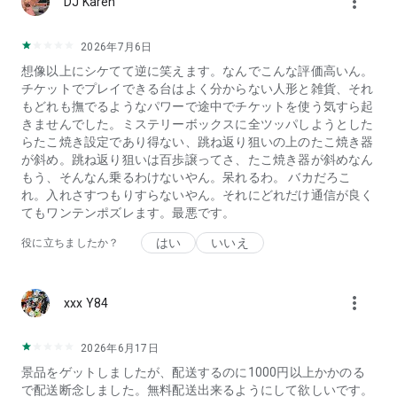
more_vert
DJ Karen
・おまとめ配送で参加できるビンゴ大会など楽しいイベントた
くさん
・毎月9日、19日、29日はぽちくれの日
2026年7月6日
想像以上にシケてて逆に笑えます。なんでこんな評価高いん。
チケットでプレイできる台はよく分からない人形と雑貨、それ
もどれも撫でるようなパワーで途中でチケットを使う気すら起
◆オンラインキャッチャーはこんな人にオススメ！
きませんでした。ミステリーボックスに全ツッパしようとした
らたこ焼き設定であり得ない、跳ね返り狙いの上のたこ焼き器
・自宅でUFOキャッチャーを楽しみたい方
が斜め。跳ね返り狙いは百歩譲ってさ、たこ焼き器が斜めなん
・ゲームセンターが家の近くにない方
もう、そんなん乗るわけないやん。呆れるわ。 バカだろこ
・オンラインクレーンゲームが好きな方
れ。入れさすつもりすらないやん。それにどれだけ通信が良く
・大人気キャラクターの限定グッズが欲しい方
てもワンテンポズレます。最悪です。
・超人気アニメの景品を獲りたい方
・フィギュアやぬいぐるみを手に入れたい方
はい
いいえ
役に立ちましたか？
・有名芸能人とのコラボ商品をゲットしたい方
・まずは無料ブースでお試しプレイをしたい方
・お菓子や食品をくれーんげーむでとりたい方
more_vert
xxx Y84
・家でクレーンゲームを練習したい方
・深夜でもオンクレを楽しみたい方
・特別なオリジナル賞品をげっとしたい方
2026年6月17日
・おんらいんきゃっちゃーで遊んだことがない方
景品をゲットしましたが、配送するのに1000円以上かかのる
・げーむせんたーに行く時間がない方
で配送断念しました。無料配送出来るようにして欲しいです。