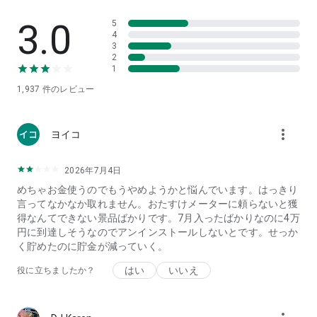
将来のゆめBIGぬいぐるみ
3.0
5
うさぎ超BIGぬいぐるみ～ヤハ～
4
くりまんじゅうと一緒ぬいぐるみ
3
2
4. すみっコぐらし 雑貨
1
ラテアート風ふた付きマグカップ
1,937
件のレビュー
しっぽずダイナー プレミアムバンブーファイバー食器セッ
ト
more_vert
ヨイコ
5. スパイファミリー フィギュア
SPY×FAMILY プチエットフィギュア アーニャ・フォージャー
vol.2
2026年7月4日
めちゃお金使うのでもうやめようかと悩んでいます。はっきり
言ってなかなか取れません。おたすけメーターに頼らないと獲
--- --- --- --- ---
得なんてできない景品ばかりです。7月入ったばかりなのに4万
円に到達しそうなのでアンインストールしないとです。せっか
◆ぽちくれは スマホ クレーンゲームの決定版！
く貯めたのに貯金が減っていく。
・スマホからいつでもどこでも遊べるゲームアプリ
はい
いいえ
役に立ちましたか？
・「オンライン北海道展」など豪華景品が魅力のアプリ
・人気のフィギュアやおしゃれな雑貨など1000種類の品揃え
・映画化もされた人気アニメのプライズもご用意