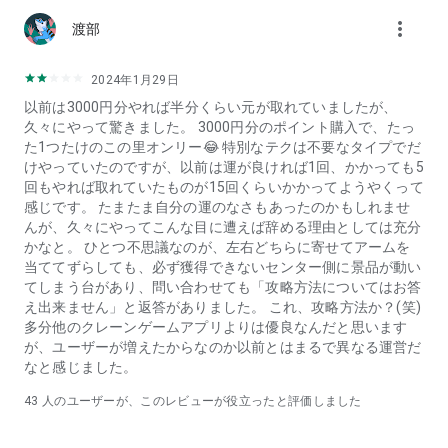
more_vert
渡部
■クレーンゲームで景品を取れば無料でおうちにお届け！
クレーンゲームでゲットした景品は、翌日発送でおうちに届き
ます！
2024年1月29日
全国どこでも送料無料だから、沢山獲っても安心です。
以前は3000円分やれば半分くらい元が取れていましたが、
※無料台で獲得した景品は、配送が有料となります。
久々にやって驚きました。 3000円分のポイント購入で、たっ
た1つたけのこの里オンリー😂 特別なテクは不要なタイプでだ
■いつでも選んで操作できる260台のクレーンゲーム！
けやっていたのですが、以前は運が良ければ1回、かかっても5
フィギュア、ぬいぐるみ、お菓子、ラジコンやデジタル家電な
回もやれば取れていたものが15回くらいかかってようやくって
どなど！
感じです。 たまたま自分の運のなさもあったのかもしれませ
クレーンゲーム鑑定団NEOは日本最大級260台のクレーンゲー
んが、久々にやってこんな目に遭えば辞める理由としては充分
ムが稼働中！
かなと。 ひとつ不思議なのが、左右どちらに寄せてアームを
景品の入れ替えが毎日あるからいつでも新鮮。
当ててずらしても、必ず獲得できないセンター側に景品が動い
毎月1000種以上の景品がアナタを待ってます！
てしまう台があり、問い合わせても「攻略方法についてはお答
え出来ません」と返答がありました。 これ、攻略方法か？(笑)
多分他のクレーンゲームアプリよりは優良なんだと思います
が、ユーザーが増えたからなのか以前とはまるで異なる運営だ
なと感じました。
43
人のユーザーが、このレビューが役立ったと評価しました