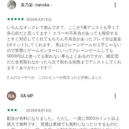
more_vert
菜乃架- nanoka -
2026年5月15日
いろんなオンクレで遊んできて、ここが1番アシストも早くて
良心的だと思ってます！ エラーや不具合があっても報告する
とすぐ対応してくれてもちろん不具合があったプレイ分は返金
(ポイント)してくれます。 私はクレーンゲームが上手じゃない
ので実際にゲームセンターにいってクレーンゲームしても
5000円以上使っても取れない事もよくあるのですが、鑑定団
だと全然取れなかったら次で取れる状態までアシストしてくれ
ます！ありがたいです♡
2
人のユーザーが、このレビューが役立ったと評価しました
more_vert
RA MP
2020年8月13日
配送が有料になりました。 ただし、一度に3000ポイント以上
購入で無料です。 普通は累積でも無料になったりするものだ