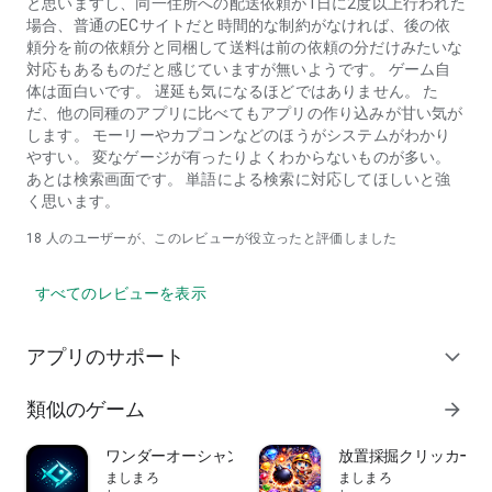
と思いますし、同一住所への配送依頼が1日に2度以上行われた
場合、普通のECサイトだと時間的な制約がなければ、後の依
頼分を前の依頼分と同梱して送料は前の依頼の分だけみたいな
対応もあるものだと感じていますが無いようです。 ゲーム自
体は面白いです。 遅延も気になるほどではありません。 た
だ、他の同種のアプリに比べてもアプリの作り込みが甘い気が
します。 モーリーやカプコンなどのほうがシステムがわかり
やすい。 変なゲージが有ったりよくわからないものが多い。
あとは検索画面です。 単語による検索に対応してほしいと強
く思います。
18
人のユーザーが、このレビューが役立ったと評価しました
すべてのレビューを表示
アプリのサポート
expand_more
類似のゲーム
arrow_forward
ワンダーオーシャン
放置採掘クリッカー：
ましまろ
ましまろ