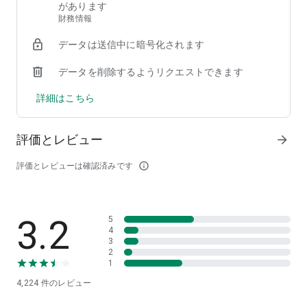
してみたい
があります
・トレバなどクレマスのほかにもアプリを遊んでみたい
財務情報
・簡単な操作のくれーんげーむ/UFOキャッチャーが好き
データは送信中に暗号化されます
・無料で人気のクレーンゲームを探している
・ぬいぐるみをUFOキャッチャーで取りたい
データを削除するようリクエストできます
・クレーンゲーム限定のフィギュアが欲しい
・ゲームセンターにある人気のクレーンゲームをオンラインで
詳細はこちら
遊びたい
・オンラインクレーンゲーム(オンクレ)で無料で練習したい
・人気クレーンゲームをアプリで24時間使いたい
評価とレビュー
arrow_forward
・クレーンゲーム/UFOキャッチャーを今すぐプレイしたい
・ゲットライブを味わえるリアルのクレーンゲームが好き
評価とレビューは確認済みです
info_outline
・お気に入りの景品をクレーンゲーム/UFOキャッチャーで取
るのが好き
・本格的なクレーンゲームで操作の連取をして景品を取りたい
3.2
5
4
クレーンゲーム鑑定団NEO ゲーム紹介
3
■スマホで本物のクレーンゲームが遊べる！
2
1
スマホが本物のゲーセンと同じ、クレーンゲームになっちゃい
ます！
4,224
件のレビュー
ボタンを押してアームを動かして、好きな景品を狙って獲っち
ゃおう！