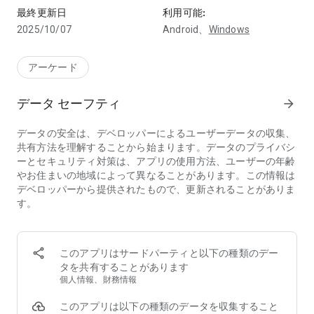
鑑定団NEO」
最終更新日
利用可能:
リアルなクレーンゲームを無料で操作して景品をゲット！
2025/10/07
Android、
Windows
いつでもどこでもオンラインのクレーンゲームでUFOクレーン
を操作して景品をゲットできる！
毎月1000種以上の景品がアナタを待ってます！
アーケード
クレーンゲーム/UFOクレーンを操作して景品を取ればあなた
の自宅に景品が届く！
データ セーフティ
arrow_forward
クレーンゲーム/UFOクレーンが常設260台！
誰でも1日中プレイが可能なオンラインのクレーンゲームは
データの安全は、デベロッパーによるユーザーデータの収集、
「クレーンゲーム鑑定団NEO」だけ！
共有方法を理解することから始まります。データのプライバシ
ーとセキュリティ対策は、アプリの使用方法、ユーザーの年齢
【こんな方におすすめのクレーンゲーム/UFOクレーン】
やお住まいの地域によって異なることがあります。この情報は
・クレーンゲーム/UFOクレーンをアプリで操作したい
デベロッパーから提供されたもので、更新されることがありま
・自宅や外出先でクレーンゲーム/UFOクレーンを操作して楽
す。
しみたい
・クレーンゲーム/UFOクレーンを操作していつでもどこでも
遊びたい
・オンラインのクレーンゲーム/ UFOクレーン限定の景品を獲
このアプリはサードパーティと以下の種類のデー
得したい
タを共有することがあります
・ゲーセンにある本物のクレーンゲームをアプリで操作したい
個人情報、財務情報
・ゲームセンターのゲームを無料で操作して遊びたい
・話題のクレーンゲーム・ネットキャッチャーを操作して体験
このアプリは以下の種類のデータを収集すること