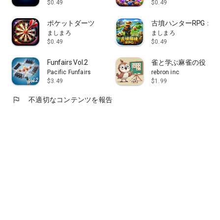
$0.49
$0.49
ポケットダーツ
古墳ハンターRPG：
ましまろ
ましまろ
$0.49
$0.49
Funfairs Vol.2
雀と学ぶ麻雀の役
Pacific Funfairs
rebron inc
$3.49
$1.99
flag
不適切なコンテンツを報告