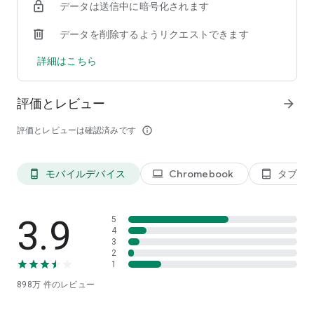
・Tinder Plus™の全機能が含まれています。
データは送信中に暗号化されます
・出会いに便利な機能が盛りだくさん。マンスリープランに登
録する前に、1週間お試しいただけます。
データを削除するようリクエストできます
・Likeしてくれた人を確認し、その場でマッチすることができ
詳細はこちら
るので、よりスムーズにつながれます。
・毎月配られる無料ブーストで、30分間プロフィールの表示回
数を増やしましょう。
評価とレビュー
arrow_forward
・毎週配られるSuper Likeで、気になる人に特別なアピール
を。
評価とレビューは確認済みです
info_outline
TINDER PLATINUM™にアップグレード
限定機能でさらに出会いを加速：Tinder Platinum™に登録する
と、優先Likeを使用したり、マッチする前にメッセージを送っ
モバイルデバイス
Chromebook
タブレ
phone_android
laptop
tablet_android
たりできるようになります。その他にも出会いに役立つ限定機
能をご利用いただけます。
3.9
5
Tinderでは安心・安全に新しい出会いや友だち作りを楽しめる
4
3
機能を提供しています。世界中のユーザーの輪に加わって、理
2
想の相手を見つけましょう！今すぐ無料でTinderをダウンロー
1
ド！
898万
件のレビュー
---------------
Tinder Plus®、Tinder Gold™、またはTinder Platinum™プラン