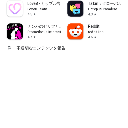
Love8 - カップル専用アプリ
Talkin：グローバル友
Love8 Team
Octopus Paradise
4.5
4.3
star
star
ナンパのセリフとメッセージ
Reddit
Prometheus Interactive LLC
reddit Inc.
4.7
4.6
star
star
flag
不適切なコンテンツを報告