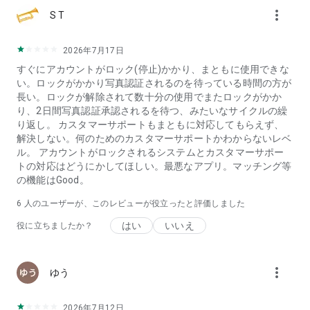
more_vert
に登録すると、料金がGoogle Playアカウントに請求されま
S T
す。登録中のプランは自動更新され、有効期限から24時間以内
に更新料が請求されます。自動更新は、購入後Playストアの設
2026年7月17日
定からいつでもオフにできます。利用期間中にプランをキャン
セルすることはできません。Tinder Plus®、Tinder Gold™、ま
すぐにアカウントがロック(停止)かかり、まともに使用できな
たはTinder Platinum™に登録しない場合でも、Tinderは引き続
い。ロックがかかり写真認証されるのを待っている時間の方が
き無料でご利用いただけます。
長い。ロックが解除されて数十分の使用でまたロックがかか
り、2日間写真認証承認されるを待つ、みたいなサイクルの繰
すべての写真の人物はモデルであり、例示のみを目的として使
り返し。 カスタマーサポートもまともに対応してもらえず、
用されています。
解決しない。何のためのカスタマーサポートかわからないレベ
ル。 アカウントがロックされるシステムとカスタマーサポー
プライバシーポリシー：https://www.gotinder.com/privacy
トの対応はどうにかしてほしい。最悪なアプリ。マッチング等
利用規約：https://www.gotinder.com/terms
の機能はGood。
ユーザーの体験談：https://www.tinderlove.com/
6
人のユーザーが、このレビューが役立ったと評価しました
はい
いいえ
役に立ちましたか？
more_vert
ゆう
2026年7月12日