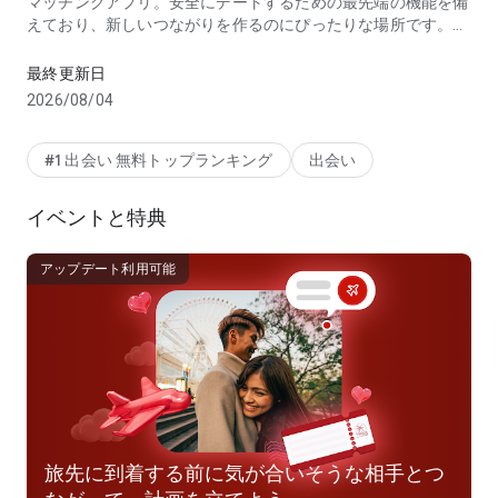
マッチングアプリ。安全にデートするための最先端の機能を備
えており、新しいつながりを作るのにぴったりな場所です。求
Dating App: 恋人探しや友だち作りも充実! 独身者と話して
めているのが恋人でも、友だちでも、Tinderで世界中のいろい
ろな人とつながって、新たな出会いを楽しみましょう！
最終更新日
2026/08/04
相手を深く知る：興味関心を共有して、会話のきっかけに。
求める関係にフォーカス：出会いの目的を設定し、同じ気持ち
の人とつながりましょう。
#1 出会い 無料トップランキング
出会い
Tinderの楽しみ方
イベントと特典
Tinder®での出会いは、楽しくて簡単！プロフィールを活用し
て、自分の魅力を伝えましょう。質問に答えて自分らしさを表
現。自分の顔が写っている写真を載せるとマッチしやすくなり
アップデート利用可能
ます。いいなと思った人をLikeするときは右スワイプ、ピンと
来ないときは左スワイプします。相手がLikeを返してくれた
ら、その場でマッチ成立です！Tinderでは、独自のダブルオプ
トイン機能により、お互いが関心を示した場合にのみマッチす
るようになっています。
安全を最優先に
より安全な出会いのために。
旅先に到着する前に気が合いそうな相手とつ
・デートプランの共有：友だちや家族に、誰にどこで会うの