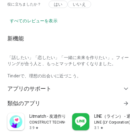
はい
いいえ
役に立ちましたか？
すべてのレビューを表示
新機能
「話したい」「恋したい」「一緒に未来を作りたい」。フィー
リングが合う人と、もっとマッチしやすくなりました。
Tinderで、理想の出会いに近づこう。
アプリのサポート
expand_more
類似のアプリ
arrow_forward
Litmatch - 友達作り
LINE（ライン） - 
CONSTRUCT TECHNOLOGY
LINE (LY Corporation)
3.9
3.1
star
star