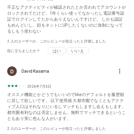
不正なアクティビティが確認されたとか言われてアカウントが
ロックされてたけど、1年くらい使ってなかったし電話番号認
証でログインしてたからありえないんですけど。 しかも認証
もめんどいし、顔をネットにUPしたくないのに強制になって
るしもう使わない
2
人のユーザーが、このレビューが役立ったと評価しました
はい
いいえ
役に立ちましたか？
more_vert
David Kasama
2026年7月5日
オススメ機能とかどうでもいいのでlikeのデフォルトを履歴順
に戻して欲しいです。 以下使用感 大都市圏でなくともアクテ
ィブ人口はそれなりにいるしマッチもしますし会えもします。
都市圏有利なのは否定しません。無料でマッチできるというこ
ともあり実に色んな人がいます。
2
人のユーザーが、このレビューが役立ったと評価しました