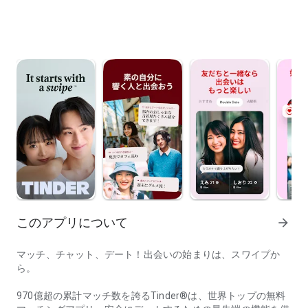
このアプリについて
arrow_forward
マッチ、チャット、デート！出会いの始まりは、スワイプか
ら。
970億超の累計マッチ数を誇るTinder®は、世界トップの無料