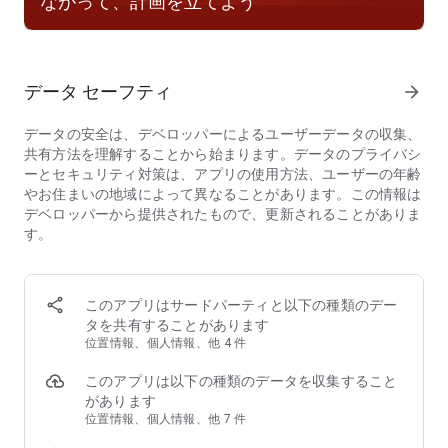
ながって、計画を立てよう
か、デートプランをあらかじめ共有することができます。
・写真認証：自分が写真通りの人物であることを証明して、マ
ッチ率を上げましょう。
・本当によろしいですか／不快な思いをしましたか？: 不適切
データ セーフティ
arrow_forward
な表現を自動的に検出し、不快なメッセージを防止します。
・プロフィールを報告：不審または不適切なプロフィールを即
データの安全は、デベロッパーによるユーザーデータの収集、
座に報告したり、ブロックしたりすることができます。
共有方法を理解することから始まります。データのプライバシ
・連絡先のブロック：過去の恋人など、Tinderで自分を表示し
ーとセキュリティ対策は、アプリの使用方法、ユーザーの年齢
たり、表示されたりしたくない相手をブロックすることができ
やお住まいの地域によって異なることがあります。この情報は
ます。
デベロッパーから提供されたもので、更新されることがありま
・無制限Like：好きなだけLikeして、出会いのチャンスを増や
す。
しましょう。
・パスポートモード：今いる場所から離れずに、世界中の人と
マッチしてチャットすることができます。
・無制限のリワインド：直前のLikeやNopeをやり直して、後
このアプリはサードパーティと以下の種類のデー
悔のないマッチを。
タを共有することがあります
・シークレットモード：Likeした相手にだけ自分を表示するこ
位置情報、個人情報、他 4 件
とができます。
・占星術モード新登場！星座のヒントでふたりの未来をのぞい
このアプリは以下の種類のデータを収集すること
ちゃおう。
があります
位置情報、個人情報、他 7 件
TINDER GOLD™を体験